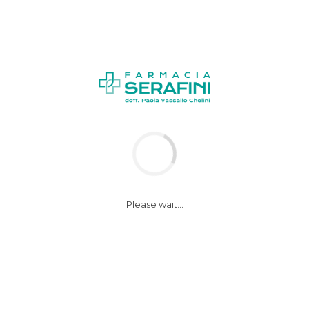
Please wait...
 aiuta a preservare cole