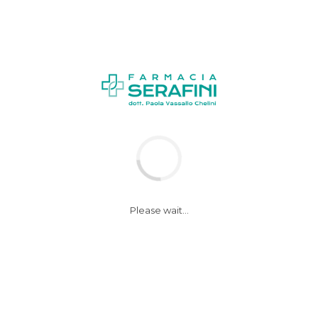
Please wait...
Novità LaRochePosay