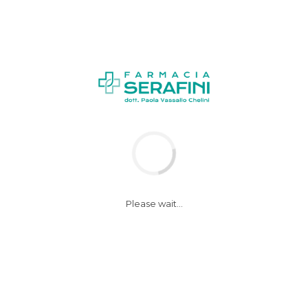
News
Notizie
Please wait...
Troppi energy drink
possono mandare il
fegato KO