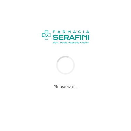
News
Appuntamenti del mese
Please wait...
SEDUTA TRUCCO
GRATUITA – venerdì
26