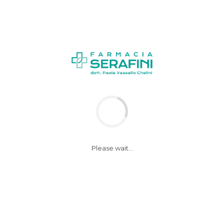
News
Appuntamenti
Please wait...
SEDUTA TRUCCO
GRATUITA – Venerdì
25 novembre