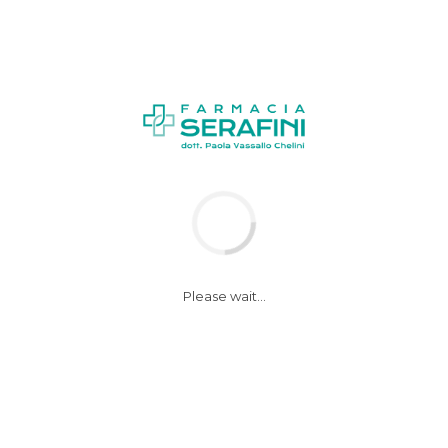
News
Notizie
Please wait...
Se genitori fumano
più rischio
cardiovascolare
bimbi