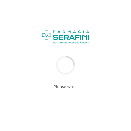
Please wait...
nsieri felici riduce ansia