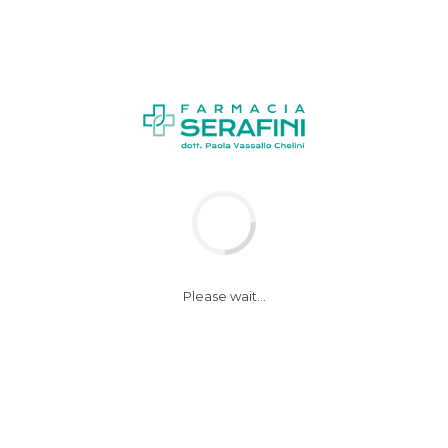
News
Notizie
Please wait...
Sanitari eticamente
obbligati a
consigliare i vaccini