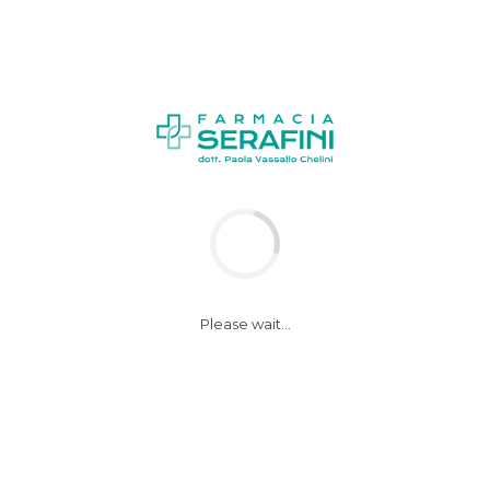
Please wait...
azioni in tutte le Regio
i chirurgici