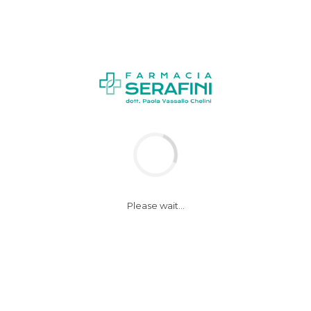
News
Appuntamenti del mese
Please wait...
Salute in movimento
– Ahi, che dolore!!
31 Gennaio 2017