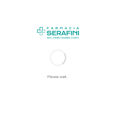
News
slow-age
Please wait...
12 Gennaio 2017