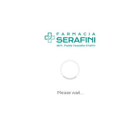
News
Notizie
Please wait...
Paziente in dialisi
salvato grazie a
trapianto di rene
donato da una donna