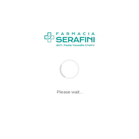
News
Notizie
Please wait...
Operazione Natale
sicuro: sequestrati
oltre 2.500 peluche
pericolosi per la