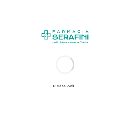
ua Estate…
Please wait...