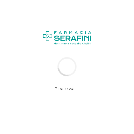
News
Notizie
Please wait...
Niguarda. Primo
intervento mini
invasivo in Italia sul
dotto di Botallo