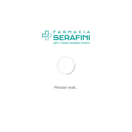
News
Notizie
Please wait...
La Vitamina D
protegge da
raffreddore e
influenza