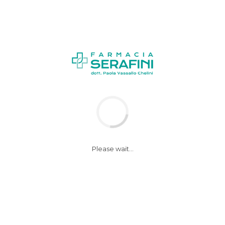
News
Notizie
Please wait...
Italiani hanno
guadagnato 10 anni
di vita in 4 decenni