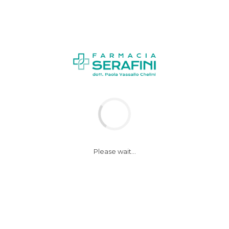
News
Notizie
Please wait...
Instagram, giro di
vite sui post che
parlano di disordini
alimentari