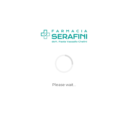
-rischio-300×
Please wait...