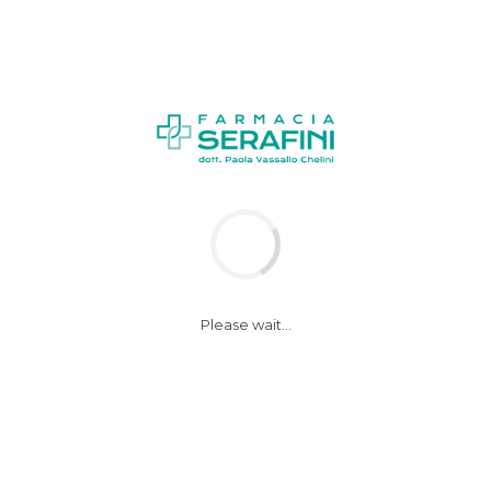
News
Notizie
Please wait...
Ictus. Per chi
continua a fumare,
triplica il rischio di
recidiva