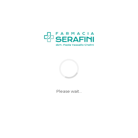
News
Notizie
Please wait...
Glaucoma, nel
mondo colpite 60mln
persone, 1mln in
Italia