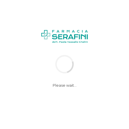
News
Notizie
Please wait...
Due bicchieri di vino
al dì aiutano a
‘ripulire’ il cervello