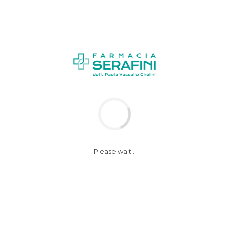
News
donna-in-
Please wait...
menopausa
9 Luglio 2019