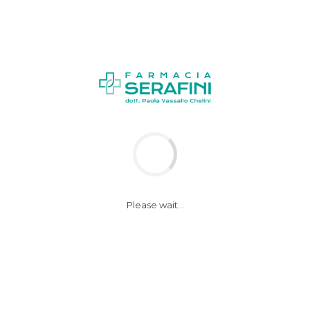
News
Notizie
Please wait...
Difficoltà a mangiare
e bere,in anziani
spesso colpa farmaci