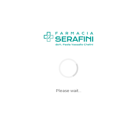
Please wait...
iotici contro stress e pe