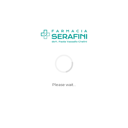
Please wait...
i, Assofarm e Sifo comu