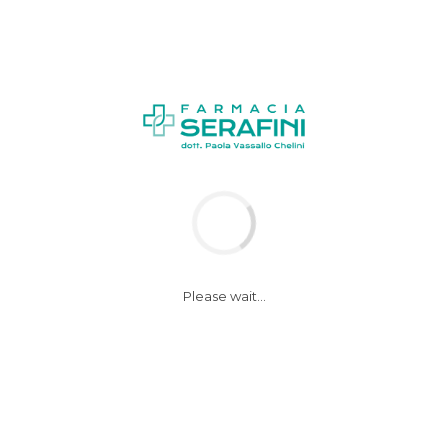
News
Notizie
Please wait...
Da coloranti a aromi,
le cose da leggere in
etichetta