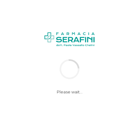
News
cuore1
Please wait...
17 Febbraio 2017