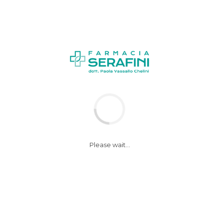
News
Notizie
Please wait...
Covid-19, anche i
probiotici potrebbero
rivelarsi utili. Ecco
perché