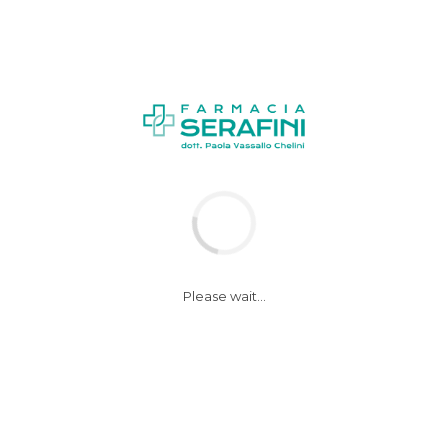
News
Notizie
Please wait...
Coronavirus.
Farmacisti e
Ministero Pari
opportunità insieme