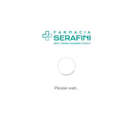
News
Notizie
Please wait...
Consumare troppe
bevande alcoliche
accorcia la vita anche
di 4-5 anni