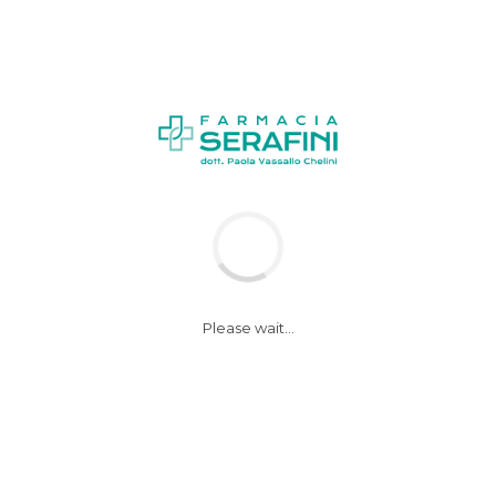
News
Notizie
Please wait...
Camminare, anche
poco, riduce il rischio
di morte tra le donne
anziane