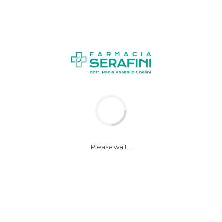
News
Notizie
Please wait...
Bere tè potrebbe
aiutare a sprigionare
la propria creatività