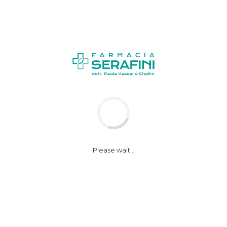
News
Notizie
Please wait...
Artrosi del ginocchio,
il Rizzoli di Bologna
cerca pazienti per
cura sperimentale