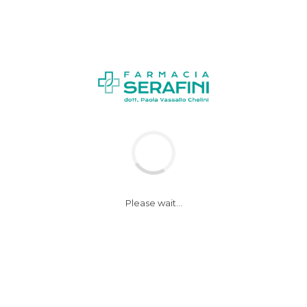
News
Notizie
Please wait...
Aprile dolce dormire,
ecco le regole del
pisolino perfetto