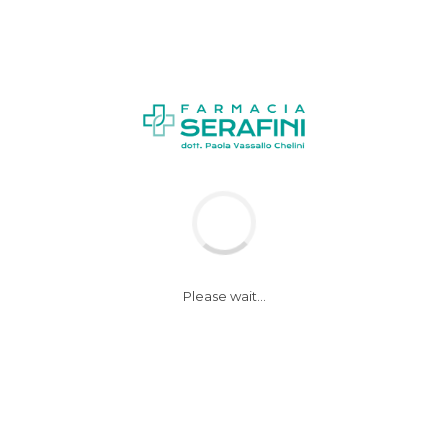
News
Notizie
Please wait...
Allattare per almeno
2 mesi protegge
bimbi da morte in
culla